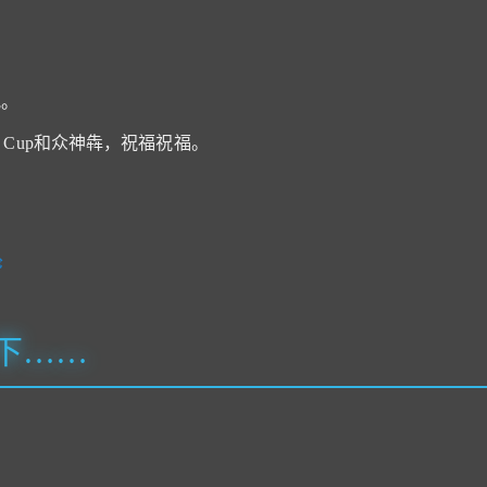
晚。
r Cup和众神犇，祝福祝福。
论
下……