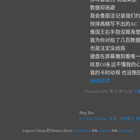
数据却逃避
我会像丽洁记录我们
快排高精写不出的AC
像国王右手隐没题海
我为你对拍了几百数
也是注定没结局
键盘在屏幕雕刻着唯
叹息OJ永远不懂我的
我的卡时动规 也没挽
继续阅读
→
Posted on
2012 年 12 月 15 日
|
2
Blog Box
Ivy_End
Ryanlau
安临
白色箱子
Liqueur Librazy的Dream Library
.
WordPress
&&
Android
&&
HoloDark