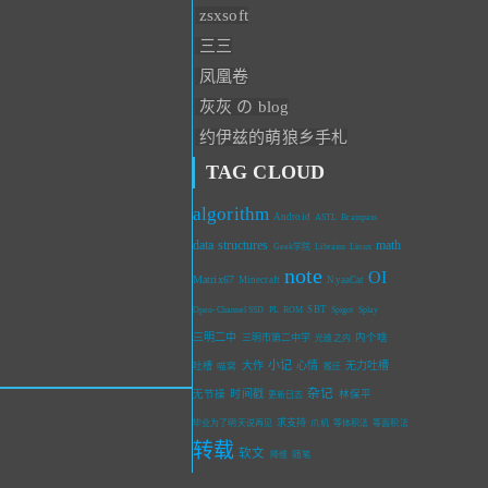
zsxsoft
三三
凤凰卷
灰灰 の blog
约伊兹的萌狼乡手札
TAG CLOUD
algorithm
Android
ASTL
Brainpass
data structures
math
Geek学院
Librains
Linux
note
OI
Matrix67
Minecraft
NyaaCat
SBT
Open-Channel SSD
PL
ROM
Spigot
Splay
三明二中
内个啥
三明市第二中学
光锥之内
小记
大作
心情
无力吐槽
吐槽
喵窝
搬迁
杂记
无节操
时间戳
林保平
更新日志
求支持
毕业为了明天说再见
爪机
等体积法
等面积法
转载
软文
随笔
降维