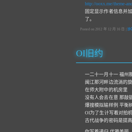
http://ooxx.me/theme-and
固定显示作者信息并
了。
Posted on
2012 年 12 月 16 日
|
沙
OI旧约
一二十一月十一 福州
闽江那河畔边流淌的
在师大附中的机房里
没有人会去在意 那敲
爆搜模拟输样例 平衡
OI为了生计写着对拍
古代战争的密码是
提
你写着递归 优雅美丽