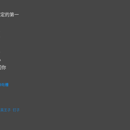
约定的第一
里
据
一
心
回你
条吐槽
精英王子
钉子