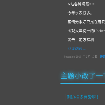
A站各种玩脱= =
今年水表很多。
基情无限好只是在春
围观大年初一的Hacke
警告：前方福利
继续阅读
→
Posted on
2013 年 2 月 10 日
|
评
主题小改了一
侧边栏多有爱啊！