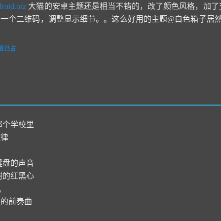
roid.orz
大猫的安卓主题还是相当不错的，改了颜色风格，加了
加一个二维码，调整显示细节。。这么好用的主题@白色箱子居
发已占
那个学校里
旋律
键盘的声音
树的红黑心
机
高
的前奏曲