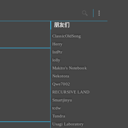
朋友们
ClassicOldSong
Herry
订阅Dr.Lib
IntPtr
lolly
Makito's Notebook
Nekotora
Qwe7002
RECURSIVE LAND
Smartjinyu
tcdw
Tundra
Usagi Laboratory