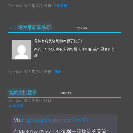
Posted on
2015 年 6 月 15 日
|
2
条吐槽
……嗯大家新年快乐
STATUS
各种有角反刍动物年春节快乐！
新的一年祝大家有⑨的智慧 大小姐的威严 灵梦的节
操
Posted on
2015 年 2 月 19 日
|
评论
高射炮打蚊子
QUOTE
Posted on
2013 年 9 月 14 日
%
条吐槽
Via
http://graphbuster.com/?p=486
在MathOverFlow上有这样一段搞笑的问答：