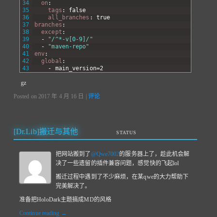
34
on
:
35
tags
: false
36
all_branches
: true
37
branches
:
38
except
:
39
-
"/^*-v[0-9]/"
40
-
"maven-repo"
41
env
:
42
global
:
43
-
main
_
version=2
gz
Posted on
2017 年 4 月 16 日
|
评论
[Dr.Lib]搬迁与其他
STATUS
把网站搬到了
@Qwe7002
的服务器上了，趁此机会解
决了一些遗留的插件兼容问题，感觉快的飞起lol
搬迁过程中遇到了不少麻烦，在某qwe的大力帮助下
完美解决了。
准备把HoloDark主题搞成MD的风格
Continue reading
→