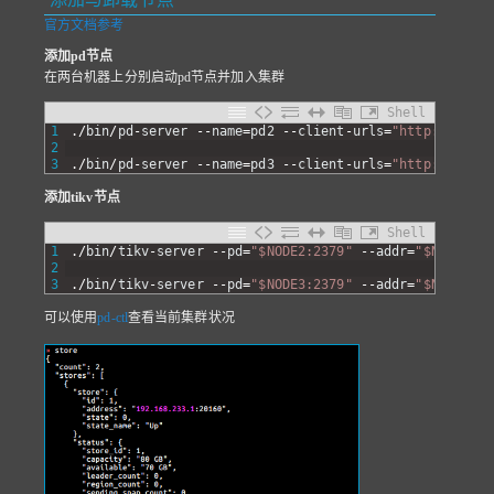
官方文档参考
添加pd节点
在两台机器上分别启动pd节点并加入集群
Shell
1
.
/
bin
/
pd
-
server
--
name
=
pd2
--
client
-
urls
=
"http://$NODE
2
3
.
/
bin
/
pd
-
server
--
name
=
pd3
--
client
-
urls
=
"http://$NODE
添加tikv节点
Shell
1
.
/
bin
/
tikv
-
server
--
pd
=
"$NODE2:2379"
--
addr
=
"$NODE2:20
2
3
.
/
bin
/
tikv
-
server
--
pd
=
"$NODE3:2379"
--
addr
=
"$NODE3:20
可以使用
pd-ctl
查看当前集群状况