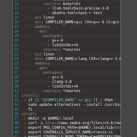
12
sources
: &sources
13
-
llvm-toolchain-precise-3
.
8
14
-
ubuntu-toolchain-r-test
15
- os
: linux
16
env
: COMPILER_NAME=gcc CXX=g++-6 CC=gcc-6 USEFO
17
addons
:
18
apt
:
19
packages
:
20
-
g++-6
21
-
lib32stdc++6
22
sources
: *sources
23
- os
: linux
24
env
: COMPILER_NAME=clang CXX=clang++-3.8 CC=cla
25
addons
:
26
apt
:
27
packages
:
28
-
g++-6
29
-
clang-3
.
8
30
-
lib32stdc++6
31
sources
: *sources
32
install
:
33
-
if
[[ "$COMPILER_NAME" == gcc ]
]
;
then
34
sudo
update-alternatives
--install
/usr/bin/gcov
g
35
fi
36
script
: 
37
-
mkdir
-p
$
HOME/
.
local
38
-
curl
-L
http
://www.cmake.org/files/v3.6/cmake-3.6.
39
-
export
PKG
_
CONFIG
_
PATH=
$
HOME/
.
local/lib/
pkgconfig
:
40
-
export
COVERALLS
_
SERVICE
_
NAME=travis-ci
41
-
export
COVERALLS
_
REPO
_
TOKEN=xCegPB5lX9j1FkHCALWoL7