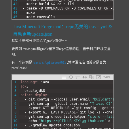
42
-
mkdir
build
&
&
cd
build
43
-
cmake
-D
COVERALLS=ON
-D
COVERALLS
_
UP=ON
-D
USE
_
FO
44
-
make
45
-
make
coveralls
Java Minecraft Forge mod：repo无关的.travis.yml &
自动更新update.json
其实主要部分还是给了gradle来做= =
要做到.travis.yml和gradle里不带repo信息的话，善于利用环境变量
吧。
有一个遗憾是
travis-ci/dpl issues#613
,暂时没法自动设定是否为
prerelease^
YAML
1
language
: java
2
jdk
:
3
-
oraclejdk8
4
before_deploy
:
5
-
git
config
--global
user
.
email
"
builds@travis-ci.
6
-
git
config
--global
user
.
name
"Travis CI"
7
-
export
GIT
_
ORIGIN
_
URL=
`
git
config
--get
remote
.
or
8
-
export
GIT
_
LAST
_
MESSAGE=
`
git
log
-1
--oneline
--p
9
-
git
config
credential
.
helper
"store --file=.git/c
10
-
echo
"https://$GITHUB_KEY:@github.com"
>
.
git/cre
11
-
.
/gradlew
updateForgeJson