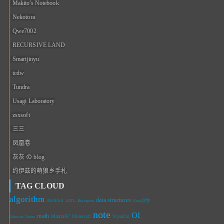
Makito's Notebook
Nekotora
Qwe7002
RECURSIVE LAND
Smartjinyu
tcdw
Tundra
Usagi Laboratory
zsxsoft
三三
凤凰卷
灰灰 の blog
约伊兹的萌狼乡手札
TAG CLOUD
algorithm
data structures
Android
ASTL
Brainpass
Geek学院
note
OI
math
Matrix67
Minecraft
NyaaCat
Librains
Linux