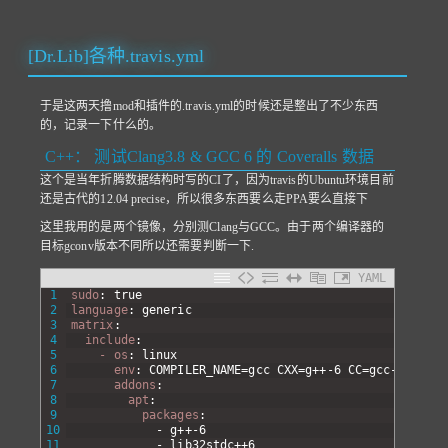
[Dr.Lib]各种.travis.yml
于是这两天撸mod和插件的.travis.yml的时候还是整出了不少东西
的，记录一下什么的。
C++： 测试Clang3.8 & GCC 6 的 Coveralls 数据
这个是当年折腾数据结构时写的CI了，因为travis的Ubuntu环境目前
还是古代的
12.04
precise，所以很多东西要么走PPA要么直接下
这里我用的是两个镜像，分别测Clang与GCC。由于两个编译器的
目标gconv版本不同所以还需要判断一下.
YAML
1
sudo
: true
2
language
: generic
3
matrix
:
4
include
:
5
- os
: linux
6
env
: COMPILER_NAME=gcc CXX=g++-6 CC=gcc-6 USEFO
7
addons
:
8
apt
:
9
packages
:
10
-
g++-6
11
-
lib32stdc++6