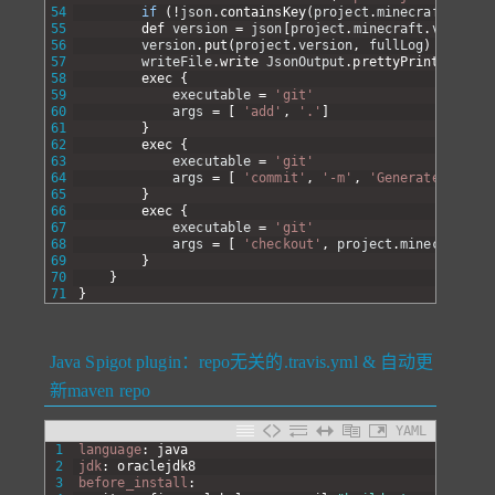
54
if
(
!
json
.
containsKey
(
project
.
minecraft
.
versi
55
def 
version
=
json
[
project
.
minecraft
.
version
]
56
version
.
put
(
project
.
version
,
fullLog
)
57
writeFile
.
write 
JsonOutput
.
prettyPrint
(
JsonOu
58
exec
{
59
executable
=
'git'
60
args
=
[
'add'
,
'.'
]
61
}
62
exec
{
63
executable
=
'git'
64
args
=
[
'commit'
,
'-m'
,
'Generated updat
65
}
66
exec
{
67
executable
=
'git'
68
args
=
[
'checkout'
,
project
.
minecraft
.
ve
69
}
70
}
71
}
Java Spigot plugin：repo无关的.travis.yml & 自动更
新maven repo
YAML
1
language
: java
2
jdk
: oraclejdk8
3
before_install
: