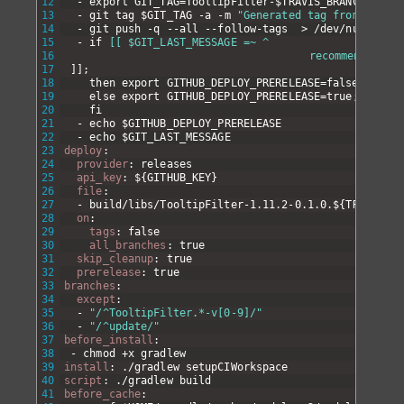
12
-
export
GIT
_
TAG=TooltipFilter-
$
TRAVIS
_
BRANCH-v0
.
1
.
13
-
git
tag
$
GIT
_
TAG
-a
-m
"Generated tag from Travis
14
-
git
push
-q
--all
--follow-tags
>
/dev/null
2
>
&1
15
-
if
[[ $GIT_LAST_MESSAGE =~ ^
16
r
e
c
o
m
m
e
n
d
e
d
17
]
]
;
18
then
export
GITHUB
_
DEPLOY
_
PRERELEASE=false
;
19
else
export
GITHUB
_
DEPLOY
_
PRERELEASE=true
;
20
fi
21
-
echo
$
GITHUB
_
DEPLOY
_
PRERELEASE
22
-
echo
$
GIT
_
LAST
_
MESSAGE
23
deploy
:
24
provider
: releases
25
api_key
: $
{
GITHUB
_
KEY
}
26
file
:
27
-
build/libs/TooltipFilter-1
.
11
.
2-0
.
1
.
0
.
$
{
TRAVIS
_
BU
28
on
:
29
tags
: false
30
all_branches
: true
31
skip_cleanup
: true
32
prerelease
: true
33
branches
:
34
except
:
35
-
"/^TooltipFilter.*-v[0-9]/"
36
-
"/^update/"
37
before_install
:
38
-
chmod
+x
gradlew
39
install
: ./gradlew setupCIWorkspace
40
script
: ./gradlew build
41
before_cache
: