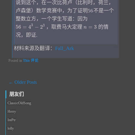
说到这个，在一次比荷卢（比利时，荷兰，
卢森堡）数学竞赛中，为了证明56不是一个
整数立方，一个学生写道：因为
3
3
56
=
4
−
2
=
3
，取费马大定理
的情
n
况，即证.
材料来源及翻译：
Fall_Ark
Posted in
This
评论
文章导航
←
Older Posts
朋友们
ClassicOldSong
Herry
IntPtr
lolly