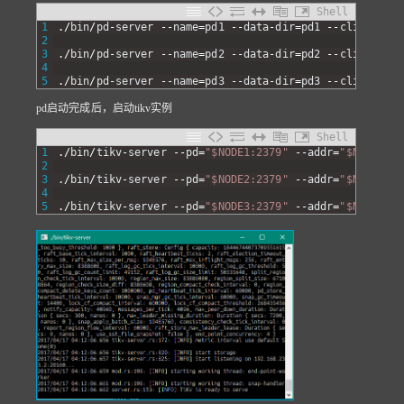
Shell
1
.
/
bin
/
pd
-
server
--
name
=
pd1
--
data
-
dir
=
pd1
--
client
-
url
2
3
.
/
bin
/
pd
-
server
--
name
=
pd2
--
data
-
dir
=
pd2
--
client
-
url
4
5
.
/
bin
/
pd
-
server
--
name
=
pd3
--
data
-
dir
=
pd3
--
client
-
url
pd启动完成后，启动tikv实例
Shell
1
.
/
bin
/
tikv
-
server
--
pd
=
"$NODE1:2379"
--
addr
=
"$NODE1:20
2
3
.
/
bin
/
tikv
-
server
--
pd
=
"$NODE2:2379"
--
addr
=
"$NODE2:20
4
5
.
/
bin
/
tikv
-
server
--
pd
=
"$NODE3:2379"
--
addr
=
"$NODE3:20