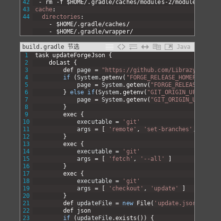
42
-
rm
-f
$
HOME/
.
gradle/caches/modules-2/modules-2
.
loc
43
cache
:
44
directories
:
-
$
HOME/
.
gradle/caches/
-
$
HOME/
.
gradle/wrapper/
build.gradle 节选
Java
1
task
updateForgeJson
{
2
doLast
{
3
def 
page
=
"https://github.com/Librazy/Toolti
4
if
(
System
.
getenv
(
"FORGE_RELEASE_HOMEPAGE"
)
!
5
page
=
System
.
getenv
(
"FORGE_RELEASE_HOMEP
6
}
else
if
(
System
.
getenv
(
"GIT_ORIGIN_URL"
)
!=
7
page
=
System
.
getenv
(
"GIT_ORIGIN_URL"
)
.
re
8
}
9
exec
{
10
executable
=
'git'
11
args
=
[
'remote'
,
'set-branches'
,
'--add
12
}
13
exec
{
14
executable
=
'git'
15
args
=
[
'fetch'
,
'--all'
]
16
}
17
exec
{
18
executable
=
'git'
19
args
=
[
'checkout'
,
'update'
]
20
}
21
def 
updateFile
=
new
File
(
'update.json'
)
22
def 
json
23
if
(
updateFile
.
exists
(
)
)
{