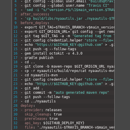
4
-
git
config
--global
user
.
email
"
builds@travis-ci.co
5
-
git
config
--global
user
.
name
"Travis CI"
6
-
'sed -i "s/^
v
e
r
s
i
o
n
.*$/\1$main_version.$TRAVIS_BUIL
:
7
after_success
:
8
-
'cp build/libs/nyaautils.jar ./nyaautils-$TRAVIS_BR
9
before_deploy
:
10
-
export
GIT
_
TAG=
$
TRAVIS
_
BRANCH-v
$
main
_
version
.
$
TRAVI
11
-
export
GIT
_
ORIGIN
_
URL=
`
git
config
--get
remote
.
orig
12
-
git
tag
$
GIT
_
TAG
-a
-m
"Generated tag from TravisCI
13
-
git
config
credential
.
helper
"store --file=.git/cre
14
-
echo
"https://$GITHUB_KEY:@github.com"
>
.
git/crede
15
-
git
push
-q
--follow-tags
16
-
gem
install
octokit
-v
4
.
3
.
0
17
-
gradle
publish
18
-
cd
.
.
19
-
git
clone
-b
maven-repo
$
GIT
_
ORIGIN
_
URL
nyaautils-m
20
-
cp
-r
nyaautils/build/repo/cat
nyaautils-mvn/
21
-
cd
nyaautils-mvn
22
-
git
config
credential
.
helper
"store --file=.git/cre
23
-
echo
"https://$GITHUB_KEY:@github.com"
>
.
git/crede
24
-
git
add
.
25
-
git
commit
-m
"auto generated maven repo"
26
-
git
push
--follow-tags
27
-
cd
.
.
/nyaautils
28
deploy
:
29
- provider
: releases
30
skip_cleanup
: true
31
prerelease
: true
32
api_key
: $
{
GITHUB
_
DEPLOY
_
KEY
}
33
file
: './nyaautils-$TRAVIS_BRANCH-v$main_version.$T