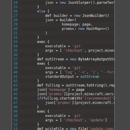
24
json
=
new
JsonSlurper
(
)
.
parseText
(
update
25
}
26
else
{
27
def 
builder
=
new
JsonBuilder
(
)
28
json
=
builder
(
29
homepage
:
page
,
30
promos
:
new
HashMap
<>
(
)
31
)
32
}
33
exec
{
34
executable
=
'git'
35
args
=
[
'checkout'
,
project
.
minecraft
.
ve
36
}
37
def 
outStream
=
new
ByteArrayOutputStream
(
)
38
exec
{
39
executable
=
'git'
40
args
=
[
'log'
,
'-n'
,
'1'
,
"--format='%B'
41
standardOutput
=
outStream
42
}
43
def 
fullLog
=
outStream
.
toString
(
)
.
replaceAll
44
json
[
'homepage'
]
=
page
45
json
[
'promos'
]
[
project
.
minecraft
.
version
+
'-
46
if
(
fullLog
.
startsWith
(
"[recommended]"
)
)
{
47
json
[
'promos'
]
[
project
.
minecraft
.
version
48
}
49
exec
{
50
executable
=
'git'
51
args
=
[
'checkout'
,
'update'
]
52
}
53
def 
writeFile
=
new
File
(
'update.json'
)