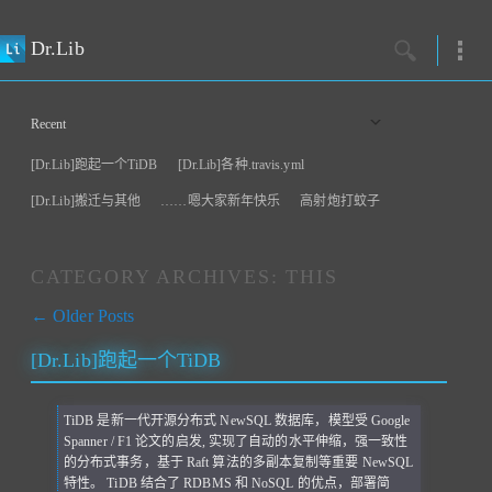
Dr.Lib
Recent
[Dr.Lib]跑起一个TiDB
[Dr.Lib]各种.travis.yml
订阅
[Dr.Lib]搬迁与其他
……嗯大家新年快乐
高射炮打蚊子
CATEGORY ARCHIVES:
THIS
文章导航
←
Older Posts
[Dr.Lib]跑起一个TiDB
TiDB 是新一代开源分布式 NewSQL 数据库，模型受 Google
Spanner / F1 论文的启发, 实现了自动的水平伸缩，强一致性
的分布式事务，基于 Raft 算法的多副本复制等重要 NewSQL
特性。 TiDB 结合了 RDBMS 和 NoSQL 的优点，部署简