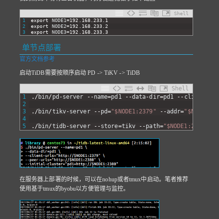
Shell
1
export 
NODE1
=
192.168.233.1
2
export 
NODE2
=
192.168.233.2
3
export 
NODE3
=
192.168.233.3
单节点部署
官方文档参考
启动TiDB需要按顺序启动 PD -> TiKV -> TiDB
Shell
1
.
/
bin
/
pd
-
server
--
name
=
pd1
--
data
-
dir
=
pd1
--
client
-
url
2
3
.
/
bin
/
tikv
-
server
--
pd
=
"$NODE1:2379"
--
addr
=
"$NODE1:20
4
5
.
/
bin
/
tidb
-
server
--
store
=
tikv
--
path
=
"$NODE1:2379"
在服务器上部署的时候，可以在nohup或者tmux中启动。笔者推荐
使用基于tmux的byobu以方便管理与监控。