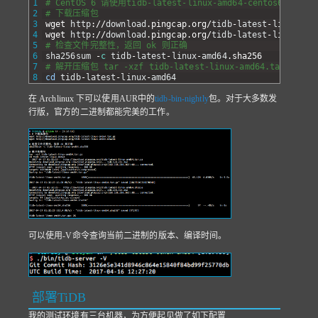
1
# CentOS 6 请使用tidb-latest-linux-amd64-centos6
2
# 下载压缩包 
3
wget 
http
:
/
/
download
.pingcap
.org
/
tidb
-
latest
-
linux
-
amd
4
wget 
http
:
/
/
download
.pingcap
.org
/
tidb
-
latest
-
linux
-
amd
5
# 检查文件完整性，返回 ok 则正确 
6
sha256sum
-
c
tidb
-
latest
-
linux
-
amd64
.sha256
7
# 解开压缩包 tar -xzf tidb-latest-linux-amd64.tar.gz 
8
cd
tidb
-
latest
-
linux
-
amd64
在 Archlinux 下可以使用AUR中的
tidb-bin-nightly
包。对于大多数发
行版，官方的二进制都能完美的工作。
可以使用-V命令查询当前二进制的版本、编译时间。
部署TiDB
我的测试环境有三台机器，为方便起见做了如下配置