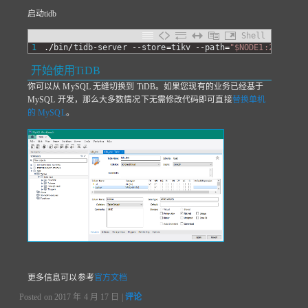
启动tidb
Shell
1
.
/
bin
/
tidb
-
server
--
store
=
tikv
--
path
=
"$NODE1:2379"
开始使用TiDB
你可以从 MySQL 无缝切换到 TiDB。如果您现有的业务已经基于
MySQL 开发，那么大多数情况下无需修改代码即可直接
替换单机
的 MySQL
。
更多信息可以参考
官方文档
Posted on
2017 年 4 月 17 日
|
评论