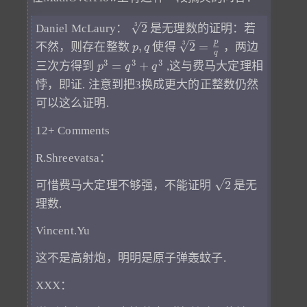
–
3
√
2
Daniel McLaury：
是无理数的证明：若
–
p
3
√
,
2
=
不然，则存在整数
使得
，两边
p
q
q
3
3
3
=
+
三次方得到
,这与费马大定理相
p
q
q
悖，即证. 注意到把3换成更大的正整数仍然
可以这么证明.
12+ Comments
R.Shreevatsa：
–
√
2
可惜费马大定理不够强，不能证明
是无
理数.
Vincent.Yu
这不是高射炮，明明是原子弹轰蚊子.
XXX：